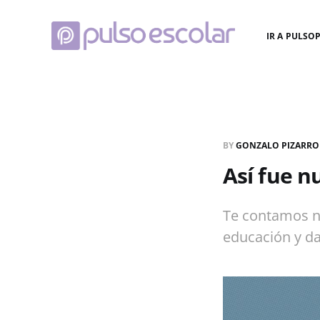
IR A PULSO
BY
GONZALO PIZARRO
Así fue n
Te contamos n
educación y d