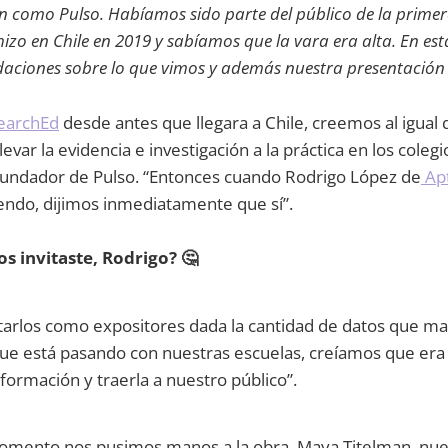
n como Pulso. Habíamos sido parte del público de la primer
hizo en Chile en 2019 y sabíamos que la vara era alta. En es
ciones sobre lo que vimos y además nuestra presentación 
earchEd
desde antes que llegara a Chile, creemos al igual 
var la evidencia e investigación a la práctica en los colegio
 fundador de Pulso. “Entonces cuando Rodrigo López de
Ap
endo, dijimos inmediatamente que sí”.
s invitaste, Rodrigo? 🤔
itarlos como expositores dada la cantidad de datos que m
 que está pasando con nuestras escuelas, creíamos que er
nformación y traerla a nuestro público”.
momento nos pusimos manos a la obra. Maya Titelman, nue