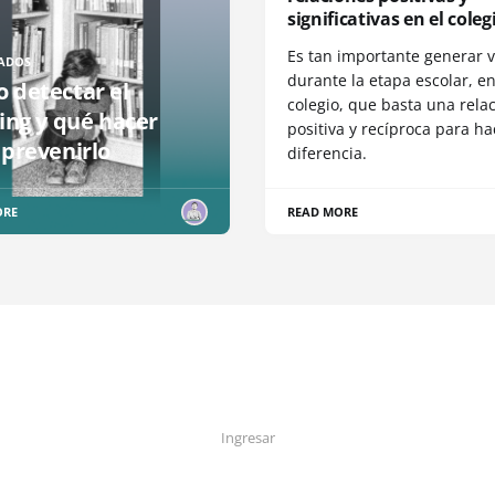
significativas en el coleg
Es tan importante generar v
ADOS
durante la etapa escolar, en
 detectar el
colegio, que basta una rela
ing y qué hacer
positiva y recíproca para ha
 prevenirlo
diferencia.
ORE
READ MORE
Ingresar