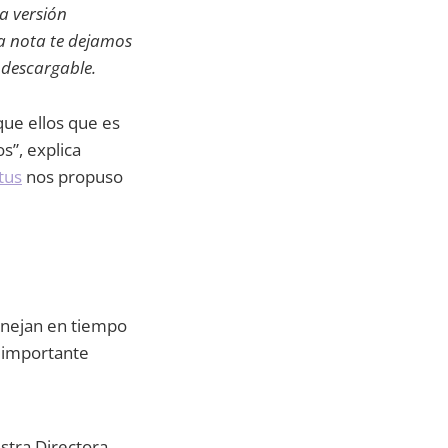
a versión
ta nota te dejamos
descargable.
que ellos que es
s”, explica
tus
nos propuso
anejan en tiempo
a importante
stra Directora