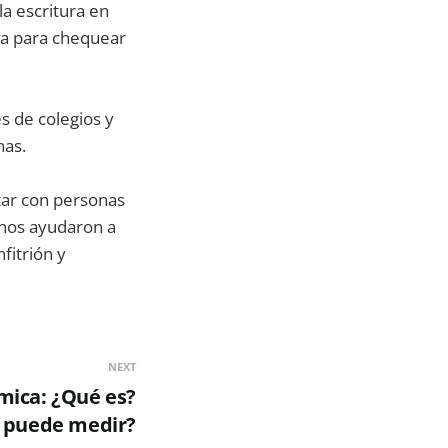
a escritura en
va para chequear
s de colegios y
nas.
tar con personas
 nos ayudaron a
fitrión y
NEXT
mica: ¿Qué es?
 puede medir?