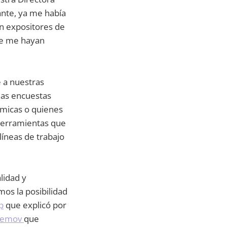
ante, ya me había
on expositores de
ue me hayan
 a nuestras
las encuestas
émicas o quienes
 herramientas que
líneas de trabajo
lidad y
os la posibilidad
p
que explicó por
Lemov
que