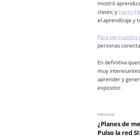
mostró aprendizaj
clases; y
Harry F
el aprendizaje y 
Para ver nuestra
personas conecta
En definitiva qu
muy interesantes,
aprender y genera
expositor.
PREVIOUS
¿Planes de mej
Pulso la red S