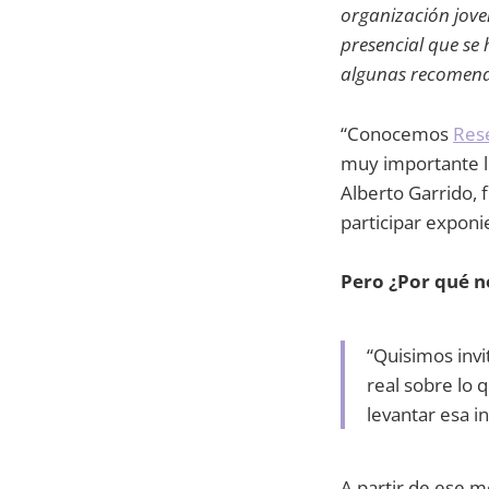
organización jove
presencial que se 
algunas recomenda
“Conocemos
Res
muy importante lle
Alberto Garrido,
participar exponi
Pero ¿Por qué no
“Quisimos inv
real sobre lo
levantar esa i
A partir de ese 