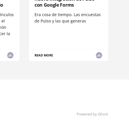
io
con Google Forms
ínculos
Era cosa de tiempo. Las encuestas
 el
de Pulso y las que generas
ción
cer la
READ MORE
Powered by Ghost