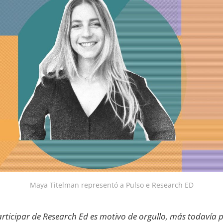
Maya Titelman representó a Pulso e Research ED
participar de Research Ed es motivo de orgullo, más todavía